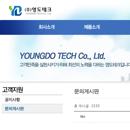
본문 바로가기
문의게시판
공지사항
총 게시글 :
2133
문의게시판
No