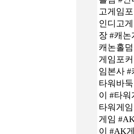
고게임포
인디고게
장 #캐논
캐논홀덤
게임포커
임본사 
타워바둑
이 #타
타워게임
게임 #A
이 #AK