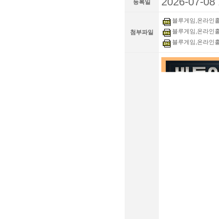
2026-07-08 
등록일
블루게임,온라인홀
블루게임,온라인홀
첨부파일
블루게임,온라인홀