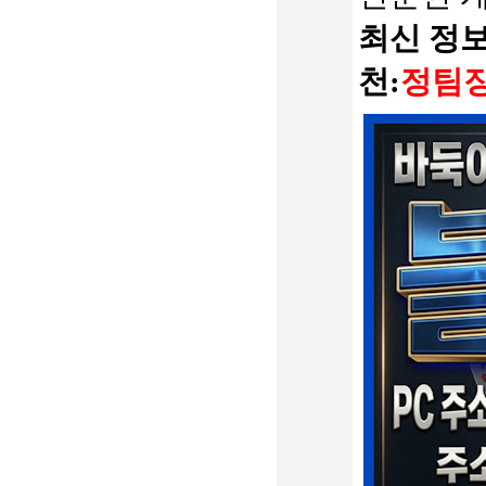
최신 정보
천:
정팀