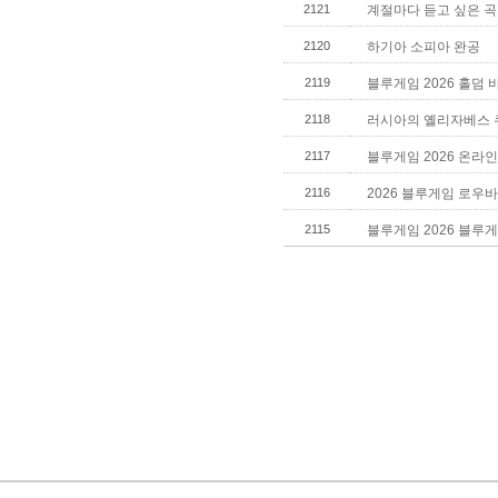
2121
계절마다 듣고 싶은 
2120
하기아 소피아 완공
2119
블루게임 2026 홀덤
임 인디고게임 몰디브
2118
러시아의 옐리자베스 
2117
블루게임 2026 온라
고사이트 홀덤사이트
2116
2026 블루게임 로우
게임 인디고게임 바이
2115
블루게임 2026 블
블루게임바둑이 온라인